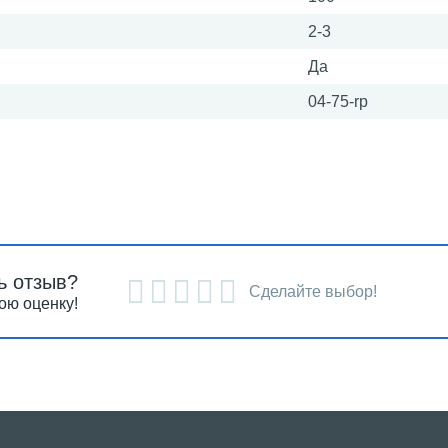
2-3
Да
04-75-rp
ь отзыв?
Сделайте выбор!
ою оценку!