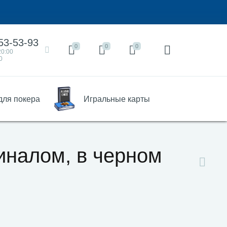
53-53-93
0
0
0
20:00
0
для покера
Игральные карты
иналом, в черном