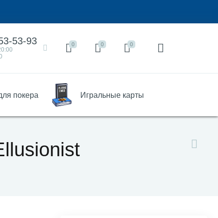
53-53-93
0
0
0
20:00
0
для покера
Игральные карты
lusionist