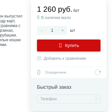
1 260 руб.
/шт
он выпустил
В наличии мало
ду карт,
сравнима с
орзинах,
-
+
шт
 рубашки.
милые кошки
ями.
Купить
Добавить к сравнению
Определяем...
Быстрый заказ